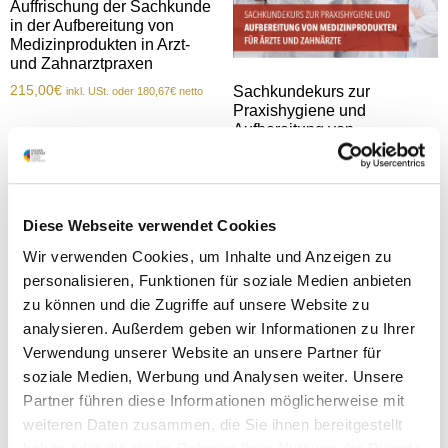
Auffrischung der Sachkunde
in der Aufbereitung von
Medizinprodukten in Arzt-
und Zahnarztpraxen
215,00
€
Sachkundekurs zur
inkl. USt. oder
180,67
€
netto
Praxishygiene und
Aufbereitung von
In den Warenkorb
Medizinprodukten für Ärzte
und Zahnärzte
Bewertet
590,00
€
Diese Webseite verwendet Cookies
mit
4.00
von 5
Wir verwenden Cookies, um Inhalte und Anzeigen zu
In den Warenkorb
personalisieren, Funktionen für soziale Medien anbieten
zu können und die Zugriffe auf unsere Website zu
analysieren. Außerdem geben wir Informationen zu Ihrer
Verwendung unserer Website an unsere Partner für
soziale Medien, Werbung und Analysen weiter. Unsere
Partner führen diese Informationen möglicherweise mit
weiteren Daten zusammen, die Sie ihnen bereitgestellt
Verlängerung des Zugangs
um 12 Monate zum