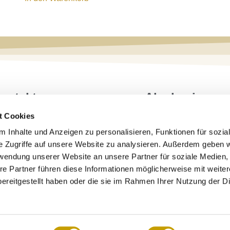
ontakt
Akademie
t Cookies
Hücker & Hücker GmbH
 Inhalte und Anzeigen zu personalisieren, Funktionen für sozia
Wilhelmstraße 3 65779
e Zugriffe auf unsere Website zu analysieren. Außerdem geben w
Kelkheim
rwendung unserer Website an unsere Partner für soziale Medien
re Partner führen diese Informationen möglicherweise mit weite
+49 6195 6735-0
ereitgestellt haben oder die sie im Rahmen Ihrer Nutzung der D
info@huecker-gmbh.de
Mo - Do: 9:00-12:00 Uhr und
14:00-16:00 Uhr