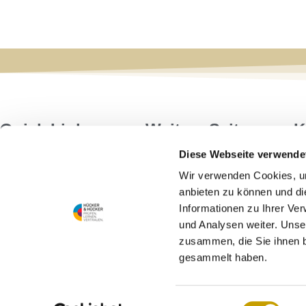
Quick Links
Weitere Seiten
K
Diese Webseite verwende
Anmeldung
Kontakt
Wir verwenden Cookies, um
Das E-Learning-Portal
Impressum
anbieten zu können und di
Abschlussprüfung
Widerrufsbelehrung
Informationen zu Ihrer Ve
Registrierung im E-
AGB
und Analysen weiter. Unse
Learning-System
zusammen, die Sie ihnen b
Datenschutzerklärung
Curriculum
gesammelt haben.
Mein Konto
Einwilligungsauswahl