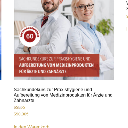
Sachkundekurs zur Praxishygiene und
Aufbereitung von Medizinprodukten für Ärzte und
Zahnärzte
Bewertet
590,00
€
mit
4.00
von 5
In den Warenkorb