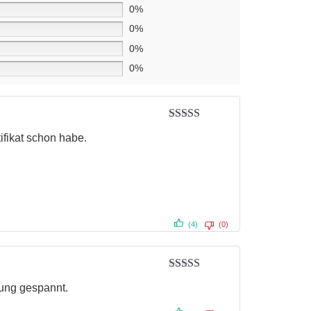
0%
0%
0%
0%
Bewertet mit
ifikat schon habe.
5
von 5
(4)
(0)
Bewertet mit
fung gespannt.
5
von 5