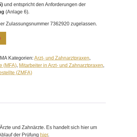
5)
und entspricht den Anforderungen der
ng
(Anlage 6).
 der Zulassungsnummer 7362920 zugelassen.
b
-MA
Kategorien:
Arzt- und Zahnarztpraxen
,
e (MFA)
,
Mitarbeiter in Arzt- und Zahnarztpraxen
,
stellte (ZMFA)
 Ärzte und Zahnärzte. Es handelt sich hier um
 Ablauf der Prüfung
hier
.