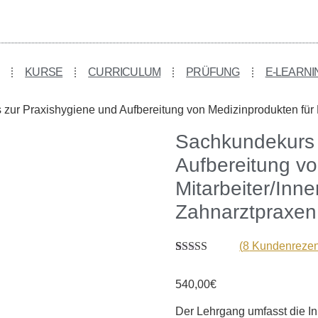
KURSE
CURRICULUM
PRÜFUNG
E-LEARNI
zur Praxishygiene und Aufbereitung von Medizinprodukten für M
Sachkundekurs 
Aufbereitung vo
Mitarbeiter/Inne
Zahnarztpraxen
(
8
Kundenrezen
Bewertet mit
8
5.00
von 5,
540,00
€
basierend auf
Kundenbewertungen
Der Lehrgang umfasst die I