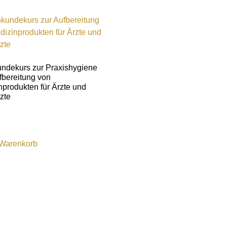
ndekurs zur Praxishygiene
fbereitung von
nprodukten für Ärzte und
zte
€
 Warenkorb