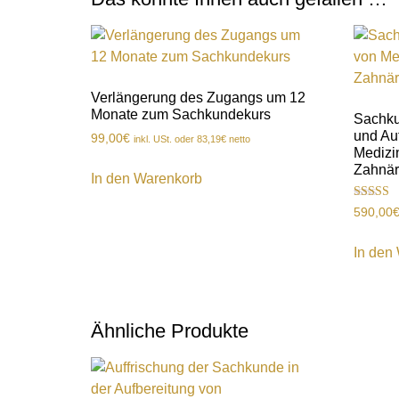
Verlängerung des Zugangs um 12
Monate zum Sachkundekurs
Sachku
und Au
99,00
€
inkl. USt. oder
83,19
€
netto
Medizi
Zahnär
In den Warenkorb
Bewertet
590,00
mit
4.00
von 5
In den
Ähnliche Produkte