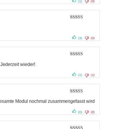
(1)
(0)
Bewertet mit
5
von 5
(3)
(0)
Bewertet mit
.Jederzeit wieder!
5
von 5
(1)
(1)
Bewertet mit
as gesamte Modul nochmal zusammengefasst wird
5
von 5
(0)
(0)